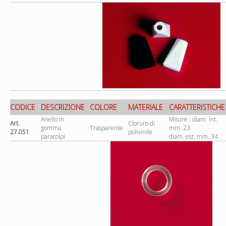
CODICE
DESCRIZIONE
COLORE
MATERIALE
CARATTERISTICHE
Anello in
Misure : diam. int.
Art.
Cloruro di
gomma
Trasparente
mm. 23
27.051
polivinile
paracolpi
diam. est. mm. 34