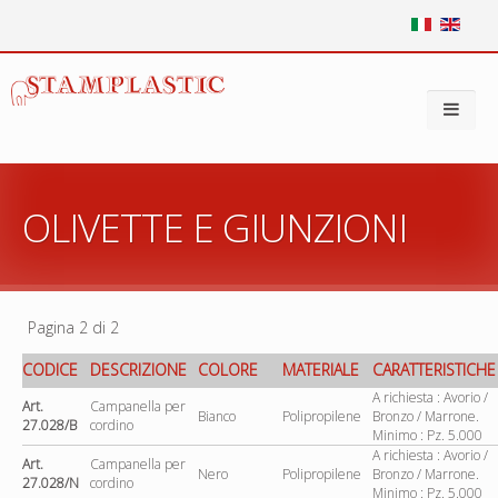
OLIVETTE E GIUNZIONI
Pagina 2 di 2
CODICE
DESCRIZIONE
COLORE
MATERIALE
CARATTERISTICHE
A richiesta : Avorio /
Art.
Campanella per
Bianco
Polipropilene
Bronzo / Marrone.
27.028/B
cordino
Minimo : Pz. 5.000
A richiesta : Avorio /
Art.
Campanella per
Nero
Polipropilene
Bronzo / Marrone.
27.028/N
cordino
Minimo : Pz. 5.000